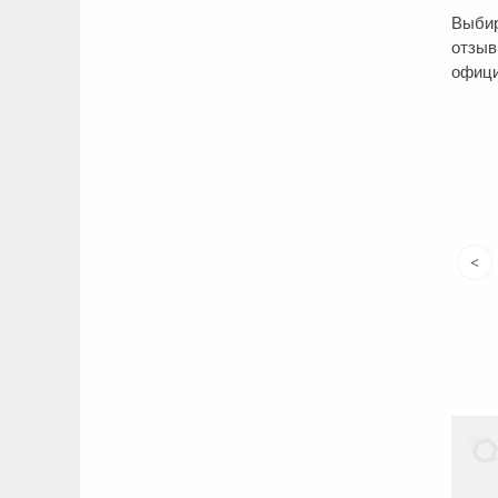
Выбир
отзыв
офици
Недавно проводи
отделов. По мног
<
них. На изгото