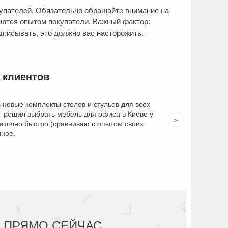
купателей. Обязательно обращайте внимание на
ваются опытом покупатели. Важный фактор:
писывать, это должно вас насторожить.
 клиентов
лов и стульев для всех
Начальник поручил пр
ль для офиса в Киеве у
готовые и безликие 
>
вниваю с опытом своих
компании ZIKO подкупи
говорит. Мои п
 ПРЯМО СЕЙЧАС