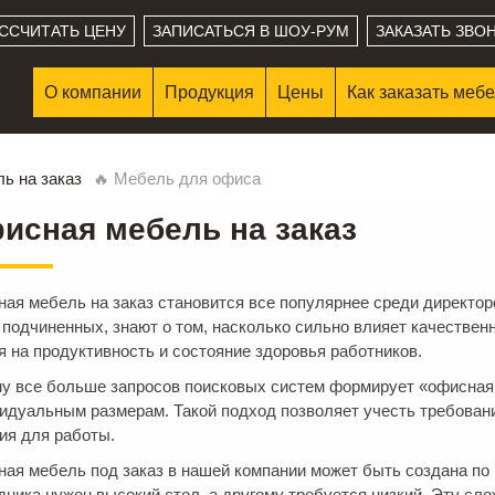
ССЧИТАТЬ ЦЕНУ
ЗАПИСАТЬСЯ В ШОУ-РУМ
ЗАКАЗАТЬ ЗВО
О компании
Продукция
Цены
Как заказать меб
ь на заказ
🔥 Мебель для офиса
исная мебель на заказ
ая мебель на заказ становится все популярнее среди директор
 подчиненных, знают о том, насколько сильно влияет качествен
я на продуктивность и состояние здоровья работников.
у все больше запросов поисковых систем формирует «офисная м
идуальным размерам. Такой подход позволяет учесть требован
ия для работы.
ая мебель под заказ в нашей компании может быть создана по 
дника нужен высокий стол, а другому требуется низкий. Эту сл