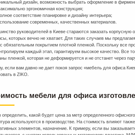
никальный дизайн, возможность выбрать оформление в фирмен
аксимально эргономичная конструкция;
олное соответствие планировке и дизайну интерьера;
спользование современных, качественных материалов.
инство руководителей в Киеве стараются заказать корпусную 
сы, которых вечно не хватает. Для таких случаев мы предлага
с обязательным покрытием плотной пленкой. Поскольку все пр
нтролируем каждый этап, гарантируем высокое качество. Все 
аны пленкой, которая не деформируется и не отстанет через па
у, если вам давно не дает покоя запрос «мебель для офиса Киев
овать в ZIKO.
имость мебели для офиса изготовле
 определить, какой будет цена за метр определенного офисного
тура используются в производстве. На стоимость влияют такж
ативных элементов, назначение. К примеру, если вы заказывает
тывается, с учетом использованных материалов: пластика, МД