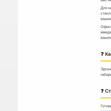
Для к
стекл
ваших
Офисн
имидж
вашем
❓ К
Эргон
габар
❓ С
Готов