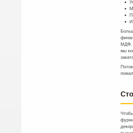
У
М
П
И
Больш
финан
МДФ, 
мы ко
закат
Потом
пожал
Сто
Чтобы
фурни
декор
высчи