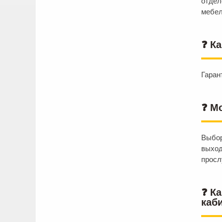
отдел
мебел
❓ К
Гаран
❓ М
Выбор
выход
просл
❓ К
каб