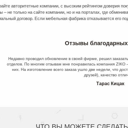
айте авторитетные компании, с высоким рейтингом доверия по
ы – не только на сайте компании, но и на порталах, где обмени
альный договор. Если мебельная фабрика отказывается его под
Отзывы благодарных
л обновление в своей фирме, решил заказать новые комплекты сто
им отзывам мне понравилась компания ZIKO – решил выбрать мебе
вление всего заказа ушло две недели, что достаточно быстро (сра
друзей), качество отличное.
Тарас Кицак
ЧТО ВЫ МОЖЕТЕ СДЕЛАТЬ