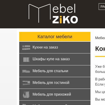
РА
Каталог
мебели
Мебел
Ко
Кухни на заказ
Шкафы купе на заказ
Уже б
Мебель для спальни
больш
В раб
Мебель для гостиной
Если 
Мы це
Мебель для прихожей
Вы мо